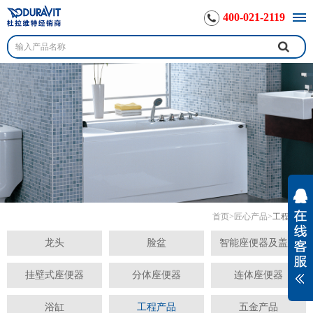
400-021-2119
首页
>
匠心产品
>
工程产品
龙头
脸盆
智能座便器及盖板
挂壁式座便器
分体座便器
连体座便器
浴缸
工程产品
五金产品